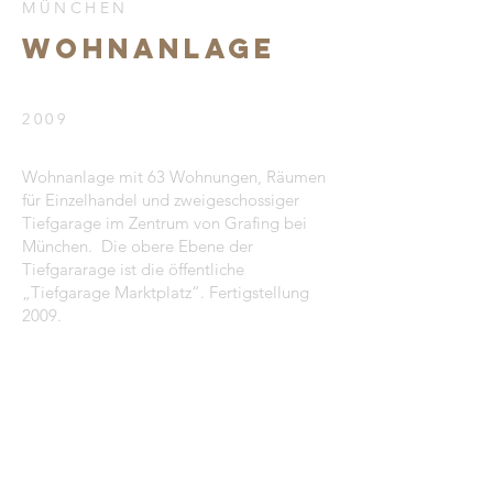
MÜNCHEN
WOHNANLAGE
2009
Wohnanlage mit 63 Wohnungen, Räumen
für Einzelhandel und zweigeschossiger
Tiefgarage im Zentrum von Grafing bei
München. Die obere Ebene der
Tiefgararage ist die öffentliche
„Tiefgarage Marktplatz“. Fertigstellung
2009.
< Zur Galerie