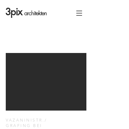
3pix
architekten
VAZANINISTR./
GRAFING BEI